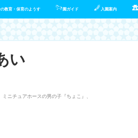
野の教育・保育のようす
園ガイド
入園案内
あい
、ミニチュアホースの男の子『ちょこ』、