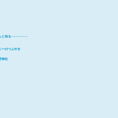
っと知る───────
ニーのつぶやき
野神社