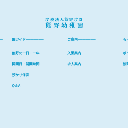
─
園ガイド───────
ご案内───────
も
熊野の一日・一年
入園案内
ポ
開園日・開園時間
求人案内
熊
預かり保育
Q＆A